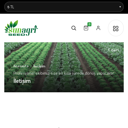
0
Geri
Anasayfa
İleti̇şi̇m
/
Profesyonel ekibimiz size en kısa sürede dönüş yapacaktır.
İletişim